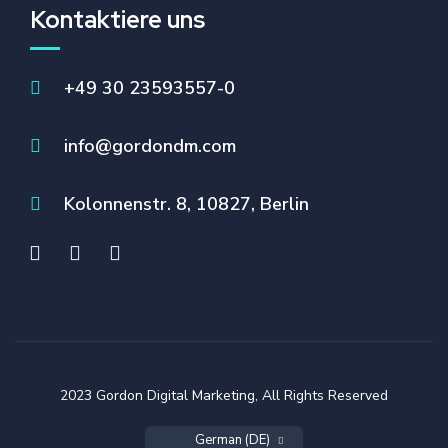
Kontaktiere uns
+49 30 23593557-0
info@gordondm.com
Kolonnenstr. 8, 10827, Berlin
2023
Gordon Digital Marketing, All Rights Reserved
Englisch (US)
Bosnisch (BS)
German (DE)